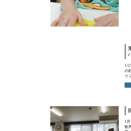
1
の
リジ
1
歌