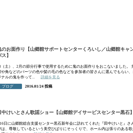
鬼のお面作り【山郷館サポートセンターくろいし／山郷館キャ
パス】
/23（土）、2月の節分行事で使用するために鬼のお面作りをおこないました。 
顔や角などのパーツの色や髪の毛の色などを参加者の皆さんに選んでもらい、
ナルの鬼を作って...
詳細を見る
ブログ
2016.01/24 投稿
田中けいとさん歌謡ショー【山郷館デイサービスセンター黒石
月16日に山郷館総合支援センター黒石新年会に訪れてくれた『田中けいと』さ
声は、尊敬しているという美空ひばりにそっくりで、ホール内は張りのある歌