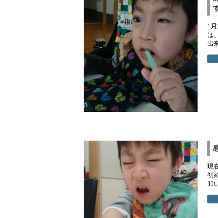
1
は
出
現
初
叩