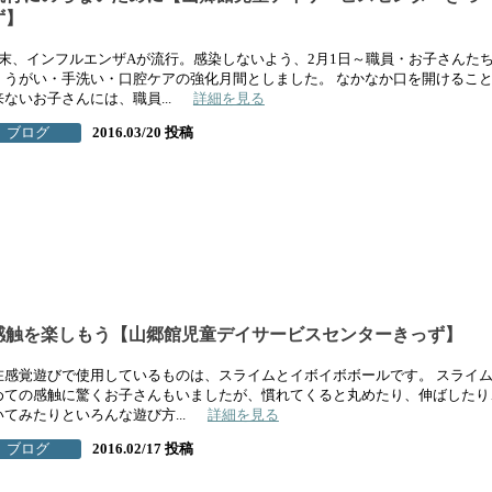
ず】
月末、インフルエンザAが流行。感染しないよう、2月1日～職員・お子さんた
、うがい・手洗い・口腔ケアの強化月間としました。 なかなか口を開けるこ
来ないお子さんには、職員...
詳細を見る
ブログ
2016.03/20 投稿
感触を楽しもう【山郷館児童デイサービスセンターきっず】
在感覚遊びで使用しているものは、スライムとイボイボボールです。 スライ
めての感触に驚くお子さんもいましたが、慣れてくると丸めたり、伸ばしたり
いてみたりといろんな遊び方...
詳細を見る
ブログ
2016.02/17 投稿