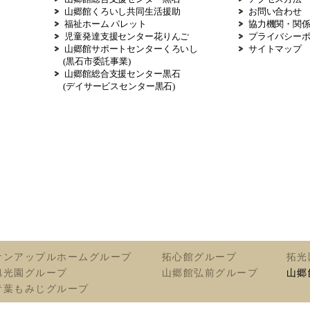
山郷館くろいし共同生活援助
お問い合わせ
福祉ホーム パレット
協力機関・関
児童発達支援センター花りんご
プライバシー
山郷館サポートセンターくろいし
サイトマップ
(黒石市委託事業)
山郷館総合支援センター黒石
(デイサービスセンター黒石)
サンアップルホームグループ
拓心館グループ
拓光
旭光園グループ
山郷館弘前グループ
山郷
青葉もみじグループ