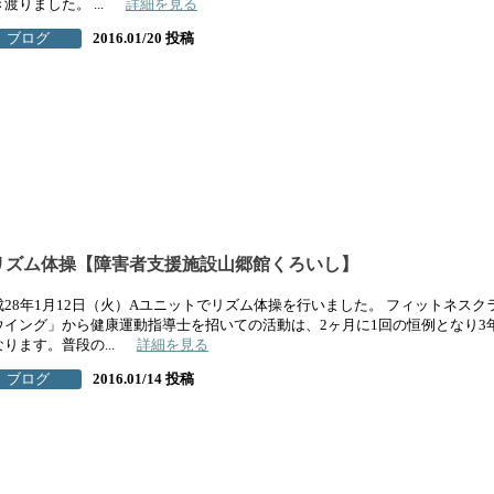
渡りました。 ...
詳細を見る
ブログ
2016.01/20 投稿
リズム体操【障害者支援施設山郷館くろいし】
成28年1月12日（火）Aユニットでリズム体操を行いました。 フィットネスク
ウイング」から健康運動指導士を招いての活動は、2ヶ月に1回の恒例となり3
ります。普段の...
詳細を見る
ブログ
2016.01/14 投稿