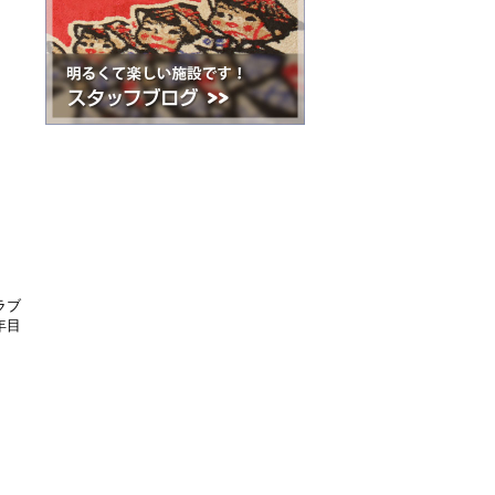
ラブ
年目