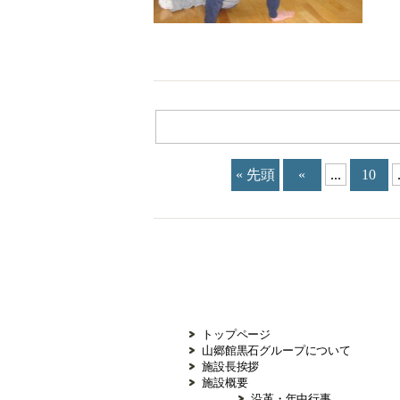
« 先頭
«
...
10
トップページ
山郷館黒石グループについて
施設長挨拶
施設概要
沿革・年中行事