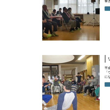
響き
平
「
にな