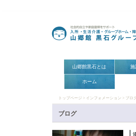
山郷館黒石とは
施
ホーム
トップページ
>
インフォメーション
>
ブロ
ブログ