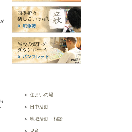
ち
とが
サービスから探す
住まいの場
ムは
、
日中活動
地域活動・相談
児童