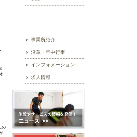
メニュー
事業所紹介
ン
沿革・年中行事
インフォメーション
鬼
オ
求人情報
】
んの
が