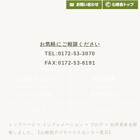
お気軽にご相談ください
TEL:0172-53-3070
FAX:0172-53-6191
山郷館黒石とは
施設概要
サービス内容
利用申込み
アクセス
ホーム
トップページ
>
インフォメーション
>
ブログ
>
合同昼食会開
催しました。【山郷館デイサービスセンター黒石】