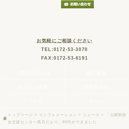
お気軽にご相談ください
TEL:0172-53-3070
FAX:0172-53-6191
山郷館黒石とは
施設概要
サービス内容
利用申込み
アクセス
ホーム
トップページ
>
インフォメーション
>
ニュース
>
「山郷館総
合支援センター黒石だより」89号ができました