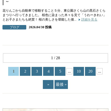
～
花りんごから自動車で移動すること５分、東公園さくら山の黒石さくら
まつりへ行ってきました。 桜色に染まった木々を見て「うわーきれい」
とお子さまたちも絶賛！ 桜の美しさを堪能した後...
詳細を見る
ブログ
2026.04/30 投稿
1 / 28
1
2
3
4
5
...
10
20
...
»
最後 »